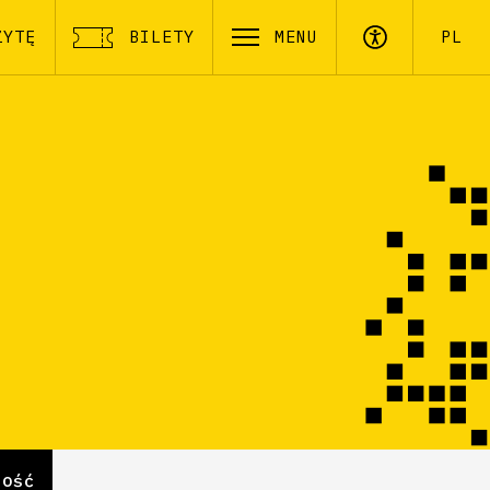
ZYTĘ
BILETY
MENU
PL
ność