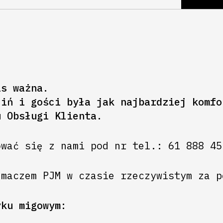
as ważna.
ciń i gości
była jak najbardziej komfo
u Obsługi Klienta.
ować się z nami
pod nr tel.: 61 888 45
umaczem PJM w czasie rzeczywistym za 
yku migowym: