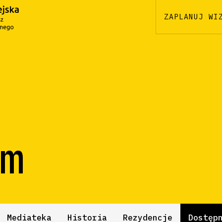
ZAPLANUJ WI
m
Mediateka
Historia
Rezydencje
Dostęp