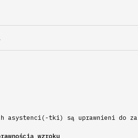
i
ch asystenci(-tki) są uprawnieni do za
prawnością wzroku