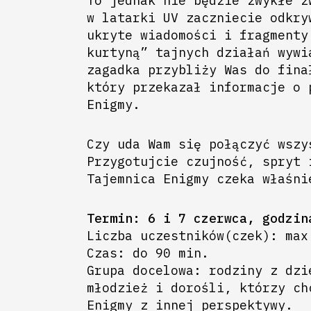
To jednak nie będzie zwykłe z
w latarki UV zaczniecie odkry
ukryte wiadomości i fragmenty
kurtyną” tajnych działań wywi
zagadka przybliży Was do fina
który
przekazał informacje o 
Enigmy.
Czy uda Wam się połączyć wszy
Przygotujcie czujność, spryt 
Tajemnica Enigmy czeka właśni
Termin: 6 i 7 czerwca, godzin
Liczba uczestników(czek): max
Czas: do 90 min.
Grupa docelowa: rodziny z dzi
młodzież i dorośli, którzy ch
Enigmy z innej perspektywy.