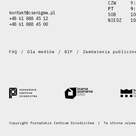
CZW
9:
PT
9:
kontakt@csenigma.pl
SOB
10
+48 61 888 45 12
NIEDZ
10
+48 61 888 45 00
FAQ
Dla mediów
BIP
Zamówienia publiczn
Copyright Poznańskie Centrum Dziedzictwa
Ta strona używ