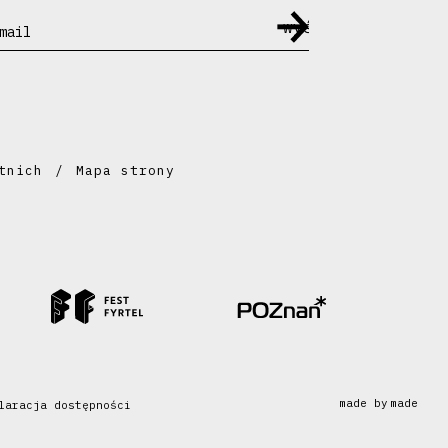
mail
tnich
Mapa strony
made by
made
laracja dostępności
made