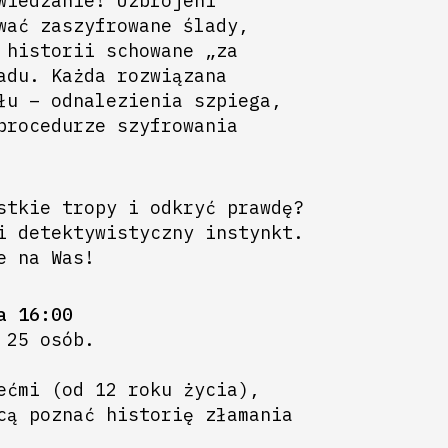
wiedzanie! Uzbrojeni
wać zaszyfrowane ślady,
 historii schowane „za
adu. Każda rozwiązana
łu – odnalezienia szpiega,
procedurze szyfrowania
stkie tropy i odkryć prawdę?
i detektywistyczny instynkt.
e na Was!
a 16:00
 25 osób.
ećmi (od 12 roku życia),
cą poznać historię złamania