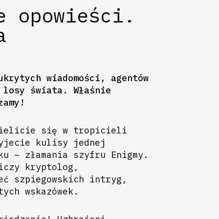
e opowieści.
a
ukrytych wiadomości, agentów
 losy świata. Właśnie
zamy!
ielicie się w tropicieli
yjecie kulisy jednej
ku – złamania szyfru Enigmy.
iczy kryptolog,
eć szpiegowskich intryg,
tych wskazówek.