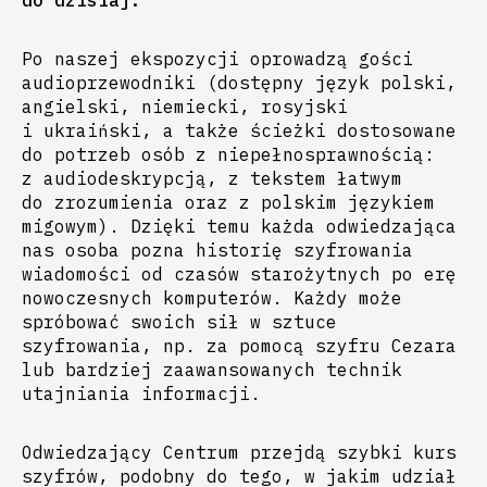
do dzisiaj.
Po naszej ekspozycji oprowadzą gości
audioprzewodniki (dostępny język polski,
angielski, niemiecki, rosyjski
i ukraiński,
a także ścieżki
dostosowane
do potrzeb osób z niepełnosprawnością:
z audiodeskrypcją, z tekstem łatwym
do zrozumienia oraz z polskim językiem
migowym).
Dzięki temu każda odwiedzająca
nas osoba pozna historię szyfrowania
wiadomości od czasów starożytnych po erę
nowoczesnych komputerów. Każdy może
spróbować swoich sił w sztuce
szyfrowania, np. za pomocą szyfru Cezara
lub bardziej zaawansowanych technik
utajniania informacji.
Odwiedzający Centrum przejdą szybki kurs
szyfrów, podobny do tego, w jakim udział