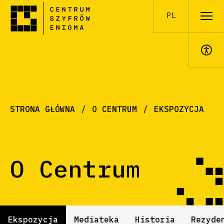
PL
A+
STRONA GŁÓWNA
O CENTRUM
EKSPOZYCJA
O Centrum
Ekspozycja
Mediateka
Historia
Rezyde