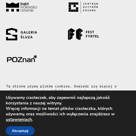
Ta strona używa plików cookies. Dowiedz się więcej o
polityce prywatności
|
Deklaracja dostępności
Używamy ciasteczek, aby zapewnić najlepszą jakość
Copyright Poznańskie Centrum Dziedzictwa
korzystania z naszej witryny.
Więcej informacji na temat plików ciasteczka, których
używamy, oraz możliwości ich wyłączenia znajdziesz w
made by
made
made
ustawieniach
.
Akceptuję