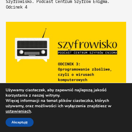
Szyfrowisko. Podcast Centrum Szyfrów Enigma.
Odcinek 4
Używamy ciasteczek, aby zapewnić najlepszą jakość
korzystania z naszej witryny.
podcast
Więcej informacji na temat plików ciasteczka, których
używamy, oraz możliwości ich wyłączenia znajdziesz w
Oprogramowanie złośliwe, czyli
ustawieniach
.
o wirusach komputerowych
Akceptuję