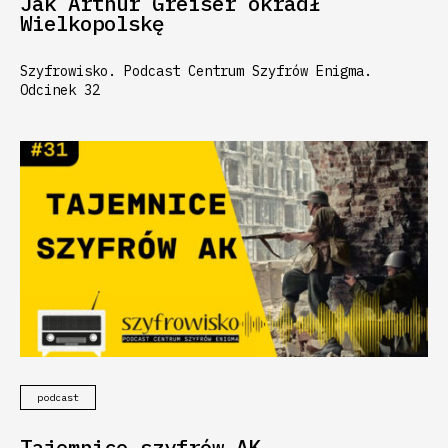
Jak Arthur Greiser okradł
Wielkopolskę
Szyfrowisko. Podcast Centrum Szyfrów Enigma.
Odcinek 32
podcast
Tajemnice szyfrów AK