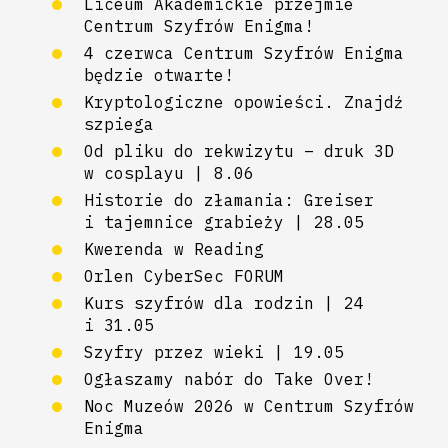
Liceum Akademickie przejmie
Centrum Szyfrów Enigma!
4 czerwca Centrum Szyfrów Enigma
będzie otwarte!
Kryptologiczne opowieści. Znajdź
szpiega
Od pliku do rekwizytu – druk 3D
w cosplayu | 8.06
Historie do złamania: Greiser
i tajemnice grabieży | 28.05
Kwerenda w Reading
Orlen CyberSec FORUM
Kurs szyfrów dla rodzin | 24
i 31.05
Szyfry przez wieki | 19.05
Ogłaszamy nabór do Take Over!
Noc Muzeów 2026 w Centrum Szyfrów
Enigma