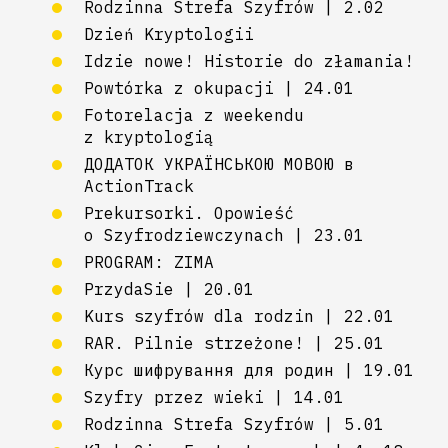
Rodzinna Strefa Szyfrów | 2.02
Dzień Kryptologii
Idzie nowe! Historie do złamania!
Powtórka z okupacji | 24.01
Fotorelacja z weekendu
z kryptologią
ДОДАТОК УКРАЇНСЬКОЮ МОВОЮ в
ActionTrack
Prekursorki. Opowieść
o Szyfrodziewczynach | 23.01
PROGRAM: ZIMA
PrzydaSie | 20.01
Kurs szyfrów dla rodzin | 22.01
RAR. Pilnie strzeżone! | 25.01
Курс шифрування для родин | 19.01
Szyfry przez wieki | 14.01
Rodzinna Strefa Szyfrów | 5.01