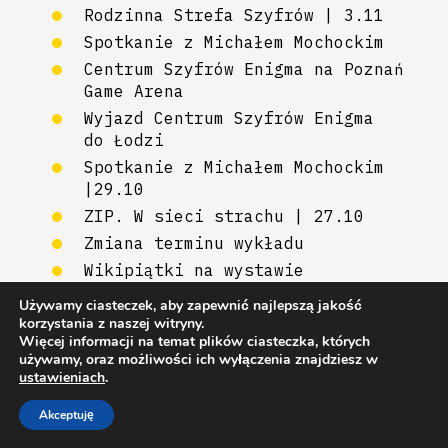
Rodzinna Strefa Szyfrów | 3.11
Spotkanie z Michałem Mochockim
Centrum Szyfrów Enigma na Poznań
Game Arena
Wyjazd Centrum Szyfrów Enigma
do Łodzi
Spotkanie z Michałem Mochockim
|29.10
ZIP. W sieci strachu | 27.10
Zmiana terminu wykładu
Wikipiątki na wystawie
Szyfrodziewczyny
Używamy ciasteczek, aby zapewnić najlepszą jakość
Buzdygan dla Zespołu Centrum
korzystania z naszej witryny.
Szyfrów Enigma
Więcej informacji na temat plików ciasteczka, których
używamy, oraz możliwości ich wyłączenia znajdziesz w
Warsztaty z technologii Wirtualnej
ustawieniach
.
Rzeczywistości dla seniorek
i seniorów
Akceptuję
Prekursorki. Opowieść