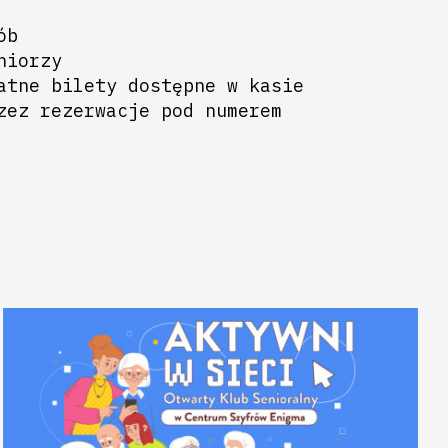
ób
niorzy
atne bilety dostępne w kasie
zez rezerwacje pod numerem