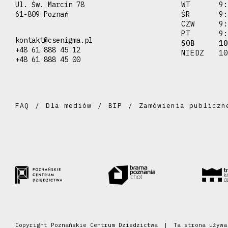
Ul. Św. Marcin 78
WT
9:
61-809 Poznań
ŚR
9:
CZW
9:
PT
9:
kontakt@csenigma.pl
SOB
10
+48 61 888 45 12
NIEDZ
10
+48 61 888 45 00
FAQ
Dla mediów
BIP
Zamówienia publiczn
Copyright Poznańskie Centrum Dziedzictwa
Ta strona używ