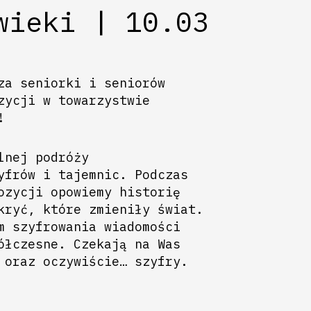
wieki | 10.03
za seniorki i seniorów
zycji w towarzystwie
!
lnej podróży
yfrów i tajemnic. Podczas
ozycji opowiemy historię
kryć, które zmieniły świat.
m szyfrowania wiadomości
ółczesne. Czekają na Was
 oraz oczywiście… szyfry.