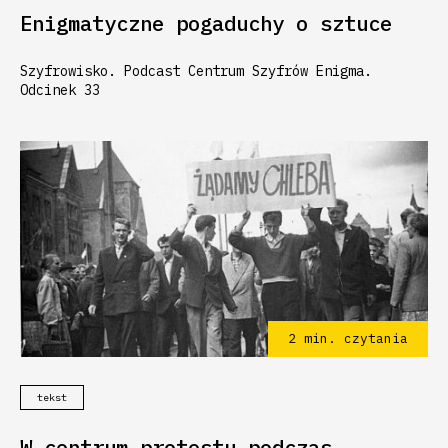
Enigmatyczne pogaduchy o sztuce
Szyfrowisko. Podcast Centrum Szyfrów Enigma.
Odcinek 33
2
min. czytania
tekst
W centrum protestu podczas