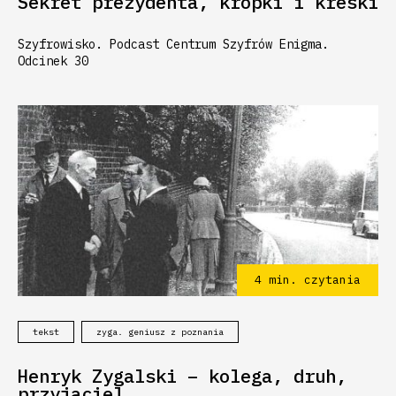
Sekret prezydenta, kropki i kreski
Szyfrowisko. Podcast Centrum Szyfrów Enigma.
Odcinek 30
4
min. czytania
tekst
zyga. geniusz z poznania
Henryk Zygalski – kolega, druh,
przyjaciel