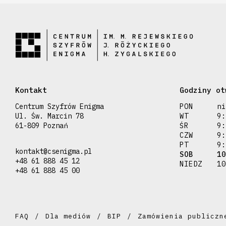
Kontakt
Godziny ot
Centrum Szyfrów Enigma
PON
ni
Ul. Św. Marcin 78
WT
9:
61-809 Poznań
ŚR
9:
CZW
9:
PT
9:
kontakt@csenigma.pl
SOB
10
+48 61 888 45 12
NIEDZ
10
+48 61 888 45 00
FAQ
Dla mediów
BIP
Zamówienia publiczn