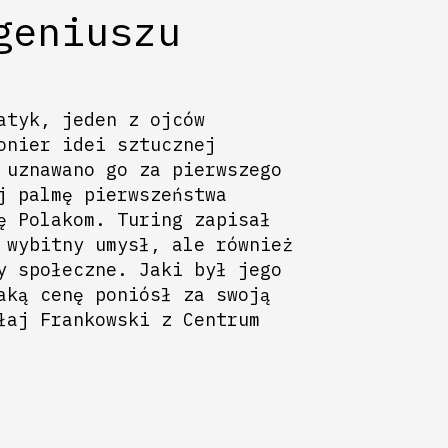
geniuszu
atyk, jeden z ojców
onier idei sztucznej
 uznawano go za pierwszego
j palmę pierwszeństwa
ę Polakom. Turing zapisał
 wybitny umysł, ale również
y społeczne. Jaki był jego
aką cenę poniósł za swoją
łaj Frankowski z Centrum