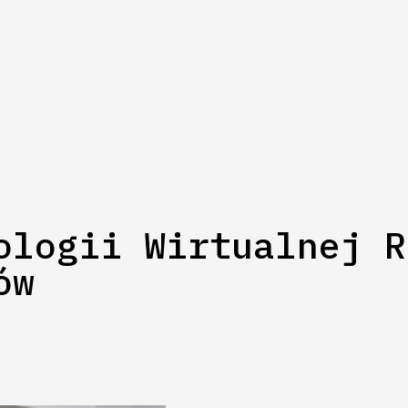
ologii Wirtualnej R
ów