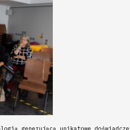
ologią generującą unikatowe doświadcze