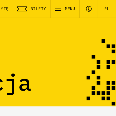
ZYTĘ
BILETY
MENU
PL
cja