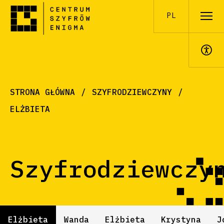
PL
A+
STRONA GŁÓWNA
SZYFRODZIEWCZYNY
ELŻBIETA
Szyfrodziewczy
Elżbieta
Wanda
Elżbieta
Krystyna
J