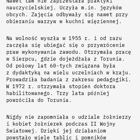
Nawet tam nie zaprzestała praktyki
nauczycielskiej. Uczyła m.in. języków
obcych. Zajęcia odbywały się nawet przy
obieraniu warzyw w kuchni więziennej.
Na wolność wyszła w 1955 r. i od razu
zaczęła się ubiegać się o przywrócenie
praw wykonywania zawodu. Otrzymała pracę
w Sierpcu, gdzie dojeżdżała z Torunia.
Od połowy lat 60-tych związana była
z dydaktyką na wielu uczelniach w kraju.
Prowadziła badania z zakresu pedagogiki.
W 1972 r. otrzymała stopień doktora
habilitowanego. Trzy lata później
powróciła do Torunia.
Nigdy nie zapomniała o udziale żołnierzy
i kobiet żołnierek podczas II Wojny
Światowej. Dzięki jej działaniom
powstało wiele tablic i pomników