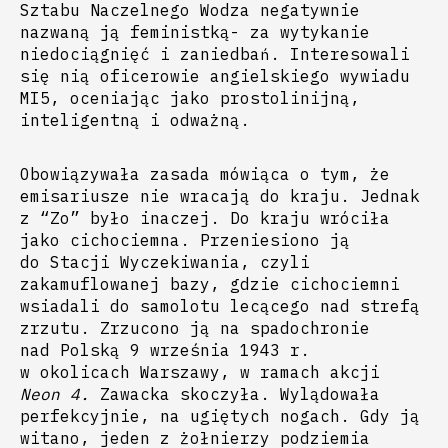
Sztabu Naczelnego Wodza negatywnie
nazwaną ją feministką- za wytykanie
niedociągnięć i zaniedbań. Interesowali
się nią oficerowie angielskiego wywiadu
MI5, oceniając jako prostolinijną,
inteligentną i odważną.
Obowiązywała zasada mówiąca o tym, że
emisariusze nie wracają do kraju. Jednak
z “Zo” było inaczej. Do kraju wróciła
jako cichociemna. Przeniesiono ją
do Stacji Wyczekiwania, czyli
zakamuflowanej bazy, gdzie cichociemni
wsiadali do samolotu lecącego nad strefą
zrzutu. Zrzucono ją na spadochronie
nad Polską 9 września 1943 r.
w okolicach Warszawy, w ramach akcji
Neon 4.
Zawacka skoczyła. Wylądowała
perfekcyjnie, na ugiętych nogach. Gdy ją
witano, jeden z żołnierzy podziemia