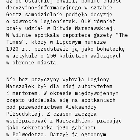
aż do ostatniej chwili, pomimo chaosu
decyzyjno-informacyjnego w sztabie.
Gertz samodzielnie podjęła decyzję
o odwrocie legionistek. OLK również
brały udział w Bitwie Warszawskiej.
W Wilnie spotkała reportera gazety “The
Times”, który w lipcowym numerze
1920 r., przedstawił ją jako bohaterkę
w artykule o 250 kobietach walczących
w obronie miasta.
Nie bez przyczyny wybrała Legiony.
Marszałek był dla niej autorytetem
i mentorem. W okresie międzywojennym
często udzielała się na spotkaniach
pod przewodnictwem Aleksandry
Piłsudskiej. Z czasem zaczęła
współpracować z Marszałkiem, pracując
jako sekretarka jego gabinetu
w Belwederze. Darzył ją ogromnym