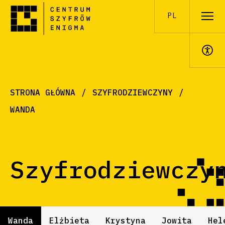
PL
A+
STRONA GŁÓWNA
SZYFRODZIEWCZYNY
WANDA
Szyfrodziewczy
Wanda
Elżbieta
Krystyna
Jowita
Hel