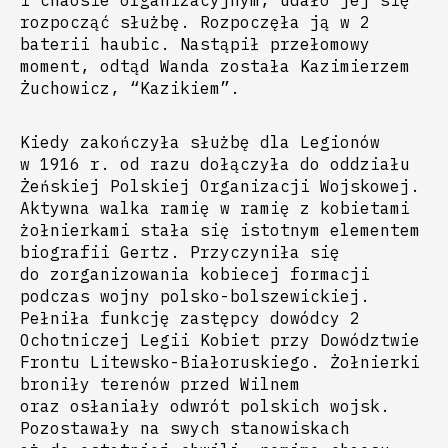
i chaosie organizacyjnym, udało jej się
rozpocząć służbę. Rozpoczęła ją w 2
baterii haubic. Nastąpił przełomowy
moment, odtąd Wanda została Kazimierzem
Żuchowicz, “Kazikiem”.
Kiedy zakończyła służbę dla Legionów
w 1916 r. od razu dołączyła do oddziału
Żeńskiej Polskiej Organizacji Wojskowej.
Aktywna walka ramię w ramię z kobietami
żołnierkami stała się istotnym elementem
biografii Gertz. Przyczyniła się
do zorganizowania kobiecej formacji
podczas wojny polsko-bolszewickiej.
Pełniła funkcję zastępcy dowódcy 2
Ochotniczej Legii Kobiet przy Dowództwie
Frontu Litewsko-Białoruskiego. Żołnierki
broniły terenów przed Wilnem
oraz osłaniały odwrót polskich wojsk.
Pozostawały na swych stanowiskach